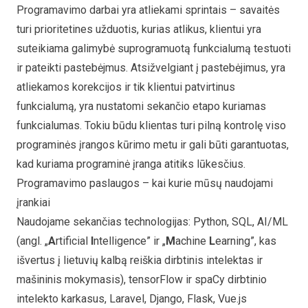
Programavimo darbai yra atliekami sprintais – savaitės
turi prioritetines užduotis, kurias atlikus, klientui yra
suteikiama galimybė suprogramuotą funkcialumą testuoti
ir pateikti pastebėjmus. Atsižvelgiant į pastebėjimus, yra
atliekamos korekcijos ir tik klientui patvirtinus
funkcialumą, yra nustatomi sekančio etapo kuriamas
funkcialumas. Tokiu būdu klientas turi pilną kontrolę viso
programinės įrangos kūrimo metu ir gali būti garantuotas,
kad kuriama programinė įranga atitiks lūkesčius.
Programavimo paslaugos – kai kurie mūsų naudojami
įrankiai
Naudojame sekančias technologijas: Python, SQL, AI/ML
(angl. „
A
rtificial
I
ntelligence” ir „
M
achine
L
earning”, kas
išvertus į lietuvių kalbą reiškia
dirbtinis intelektas
ir
mašininis mokymasis), tensorFlow ir spaCy dirbtinio
intelekto karkasus, Laravel, Django, Flask, Vue.js