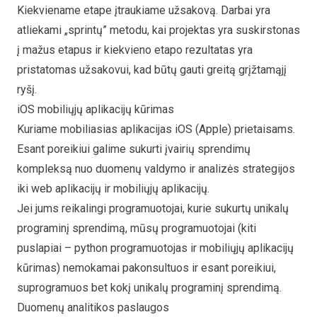
Kiekviename etape įtraukiame užsakovą. Darbai yra
atliekami „sprintų” metodu, kai projektas yra suskirstonas
į mažus etapus ir kiekvieno etapo rezultatas yra
pristatomas užsakovui, kad būtų gauti greitą grįžtamąjį
ryšį.
iOS mobiliųjų aplikacijų kūrimas
Kuriame mobiliasias aplikacijas iOS (Apple) prietaisams.
Esant poreikiui galime sukurti įvairių sprendimų
kompleksą nuo duomenų valdymo ir analizės strategijos
iki web aplikacijų ir mobiliųjų aplikacijų.
Jei jums reikalingi programuotojai, kurie sukurtų unikalų
programinį sprendimą, mūsų programuotojai (kiti
puslapiai –
python programuotojas
ir
mobiliųjų aplikacijų
kūrimas
) nemokamai pakonsultuos ir esant poreikiui,
suprogramuos bet kokį unikalų programinį sprendimą.
Duomenų analitikos paslaugos