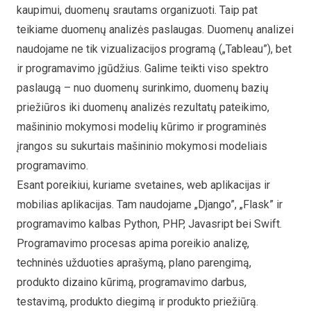
kaupimui, duomenų srautams organizuoti. Taip pat
teikiame duomenų analizės paslaugas. Duomenų analizei
naudojame ne tik vizualizacijos programą („Tableau”), bet
ir programavimo įgūdžius. Galime teikti viso spektro
paslaugą – nuo duomenų surinkimo, duomenų bazių
priežiūros iki duomenų analizės rezultatų pateikimo,
mašininio mokymosi modelių kūrimo ir programinės
įrangos su sukurtais mašininio mokymosi modeliais
programavimo.
Esant poreikiui, kuriame svetaines, web aplikacijas ir
mobilias aplikacijas. Tam naudojame „Django”, „Flask” ir
programavimo kalbas Python, PHP, Javasript bei Swift.
Programavimo procesas apima poreikio analizę,
techninės užduoties aprašymą, plano parengimą,
produkto dizaino kūrimą, programavimo darbus,
testavimą, produkto diegimą ir produkto priežiūrą.