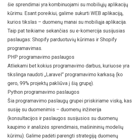
šie sprendimai yra kombinuojami su mobiliųjų aplikacijų
kūrimu. Esant poreikiui, galime sukurti WEB aplikaciją,
kurios tikslas – duomenų manai su mobiliąja aplikacija.
Taip pat teikiame sekančias su e-komercija susijusias
paslaugas:
Shopify parduotuvių kūrimas
ir
Shopify
programavimas
.
PHP programavimo paslaugos
Atliekami bet kokius programavimo darbus, kuriuose yra
tikslinga naudoti „Laravel” programavimo karkasą (ko
gero, 99% projektų pakliūva į šią grupę).
Python programavimo paslaugos
Šia programavimo paslaugų grupei priskiriame viską, kas
susiję su duomenimis – duomenų inžinerija
(konsultacijos ir paslaugos susijusios su duomenų
kaupimo ir analizės sprendimais, mašinininių modelių
kūrimu). Galime padėti parengti strategiją duomenų