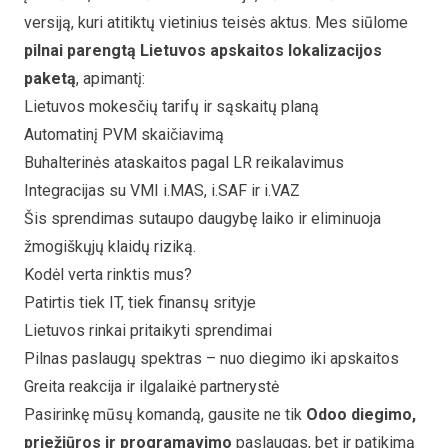
versiją, kuri atitiktų vietinius teisės aktus. Mes siūlome
pilnai parengtą Lietuvos apskaitos lokalizacijos
paketą
, apimantį:
Lietuvos mokesčių tarifų ir sąskaitų planą
Automatinį PVM skaičiavimą
Buhalterinės ataskaitos pagal LR reikalavimus
Integracijas su VMI i.MAS, i.SAF ir i.VAZ
Šis sprendimas sutaupo daugybę laiko ir eliminuoja
žmogiškųjų klaidų riziką.
Kodėl verta rinktis mus?
Patirtis tiek IT, tiek finansų srityje
Lietuvos rinkai pritaikyti sprendimai
Pilnas paslaugų spektras – nuo diegimo iki apskaitos
Greita reakcija ir ilgalaikė partnerystė
Pasirinkę mūsų komandą, gausite ne tik
Odoo diegimo,
priežiūros ir programavimo
paslaugas, bet ir patikimą