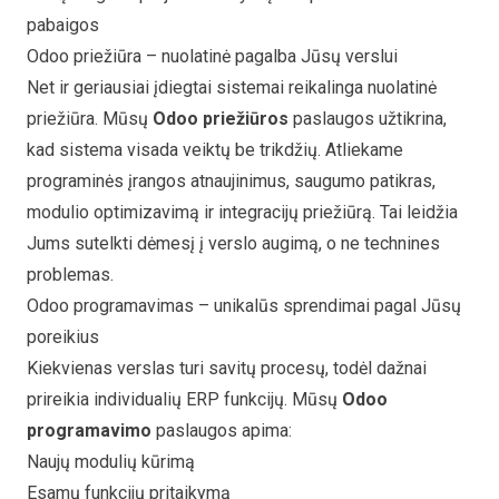
pabaigos
Odoo priežiūra – nuolatinė pagalba Jūsų verslui
Net ir geriausiai įdiegtai sistemai reikalinga nuolatinė
priežiūra. Mūsų
Odoo priežiūros
paslaugos užtikrina,
kad sistema visada veiktų be trikdžių. Atliekame
programinės įrangos atnaujinimus, saugumo patikras,
modulio optimizavimą ir integracijų priežiūrą. Tai leidžia
Jums sutelkti dėmesį į verslo augimą, o ne technines
problemas.
Odoo programavimas – unikalūs sprendimai pagal Jūsų
poreikius
Kiekvienas verslas turi savitų procesų, todėl dažnai
prireikia individualių ERP funkcijų. Mūsų
Odoo
programavimo
paslaugos apima:
Naujų modulių kūrimą
Esamų funkcijų pritaikymą