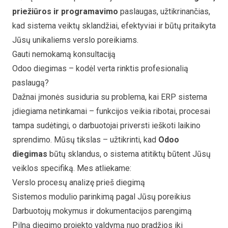
priežiūros ir programavimo
paslaugas, užtikrinančias,
kad sistema veiktų sklandžiai, efektyviai ir būtų pritaikyta
Jūsų unikaliems verslo poreikiams.
Gauti nemokamą konsultaciją
Odoo diegimas – kodėl verta rinktis profesionalią
paslaugą?
Dažnai įmonės susiduria su problema, kai ERP sistema
įdiegiama netinkamai – funkcijos veikia ribotai, procesai
tampa sudėtingi, o darbuotojai priversti ieškoti laikino
sprendimo. Mūsų tikslas – užtikrinti, kad
Odoo
diegimas
būtų sklandus, o sistema atitiktų būtent Jūsų
veiklos specifiką. Mes atliekame:
Verslo procesų analizę prieš diegimą
Sistemos modulio parinkimą pagal Jūsų poreikius
Darbuotojų mokymus ir dokumentacijos parengimą
Pilną diegimo projekto valdymą nuo pradžios iki