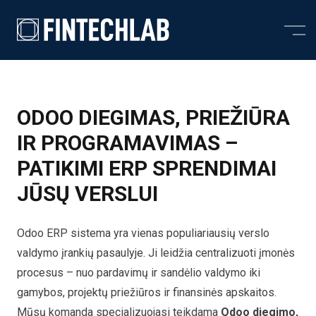
Skip to content
ODOO DIEGIMAS, PRIEŽIŪRA
IR PROGRAMAVIMAS –
PATIKIMI ERP SPRENDIMAI
JŪSŲ VERSLUI
Odoo ERP sistema yra vienas populiariausių verslo
valdymo įrankių pasaulyje. Ji leidžia centralizuoti įmonės
procesus – nuo pardavimų ir sandėlio valdymo iki
gamybos, projektų priežiūros ir finansinės apskaitos.
Mūsų komanda specializuojasi teikdama
Odoo diegimo,