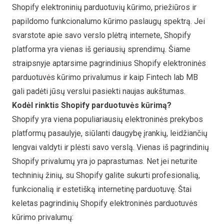
Shopify elektroninių parduotuvių kūrimo, priežiūros ir
papildomo funkcionalumo kūrimo paslaugų spektrą. Jei
svarstote apie savo verslo plėtrą internete, Shopify
platforma yra vienas iš geriausių sprendimų. Šiame
straipsnyje aptarsime pagrindinius Shopify elektroninės
parduotuvės kūrimo privalumus ir kaip Fintech lab MB
gali padėti jūsų verslui pasiekti naujas aukštumas.
Kodėl rinktis Shopify parduotuvės kūrimą?
Shopify yra viena populiariausių elektroninės prekybos
platformų pasaulyje, siūlanti daugybę įrankių, leidžiančių
lengvai valdyti ir plėsti savo verslą. Vienas iš pagrindinių
Shopify privalumų yra jo paprastumas. Net jei neturite
techninių žinių, su Shopify galite sukurti profesionalią,
funkcionalią ir estetišką internetinę parduotuvę. Štai
keletas pagrindinių Shopify elektroninės parduotuvės
kūrimo privalumų: