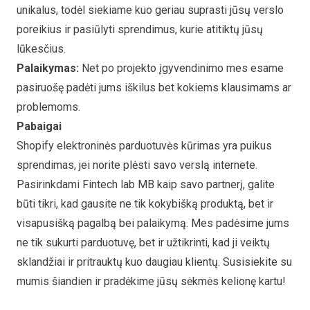
unikalus, todėl siekiame kuo geriau suprasti jūsų verslo
poreikius ir pasiūlyti sprendimus, kurie atitiktų jūsų
lūkesčius.
Palaikymas:
Net po projekto įgyvendinimo mes esame
pasiruošę padėti jums iškilus bet kokiems klausimams ar
problemoms.
Pabaigai
Shopify elektroninės parduotuvės kūrimas yra puikus
sprendimas, jei norite plėsti savo verslą internete.
Pasirinkdami Fintech lab MB kaip savo partnerį, galite
būti tikri, kad gausite ne tik kokybišką produktą, bet ir
visapusišką pagalbą bei palaikymą. Mes padėsime jums
ne tik sukurti parduotuvę, bet ir užtikrinti, kad ji veiktų
sklandžiai ir pritrauktų kuo daugiau klientų. Susisiekite su
mumis šiandien ir pradėkime jūsų sėkmės kelionę kartu!