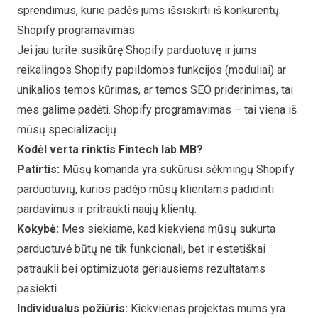
sprendimus, kurie padės jums išsiskirti iš konkurentų.
Shopify programavimas
Jei jau turite susikūrę Shopify parduotuvę ir jums
reikalingos Shopify papildomos funkcijos (moduliai) ar
unikalios temos kūrimas, ar temos SEO priderinimas, tai
mes galime padėti. Shopify programavimas – tai viena iš
mūsų specializacijų.
Kodėl verta rinktis Fintech lab MB?
Patirtis:
Mūsų komanda yra sukūrusi sėkmingų Shopify
parduotuvių, kurios padėjo mūsų klientams padidinti
pardavimus ir pritraukti naujų klientų.
Kokybė:
Mes siekiame, kad kiekviena mūsų sukurta
parduotuvė būtų ne tik funkcionali, bet ir estetiškai
patraukli bei optimizuota geriausiems rezultatams
pasiekti.
Individualus požiūris:
Kiekvienas projektas mums yra