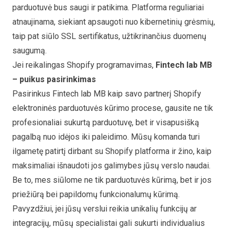
parduotuvė bus saugi ir patikima. Platforma reguliariai
atnaujinama, siekiant apsaugoti nuo kibernetinių grėsmių,
taip pat siūlo SSL sertifikatus, užtikrinančius duomenų
saugumą.
Jei reikalingas Shopify programavimas,
Fintech lab MB
– puikus pasirinkimas
Pasirinkus Fintech lab MB kaip savo partnerį Shopify
elektroninės parduotuvės kūrimo procese, gausite ne tik
profesionaliai sukurtą parduotuvę, bet ir visapusišką
pagalbą nuo idėjos iki paleidimo. Mūsų komanda turi
ilgametę patirtį dirbant su Shopify platforma ir žino, kaip
maksimaliai išnaudoti jos galimybes jūsų verslo naudai.
Be to, mes siūlome ne tik parduotuvės kūrimą, bet ir jos
priežiūrą bei papildomų funkcionalumų kūrimą.
Pavyzdžiui, jei jūsų verslui reikia unikalių funkcijų ar
integracijų, mūsų specialistai gali sukurti individualius