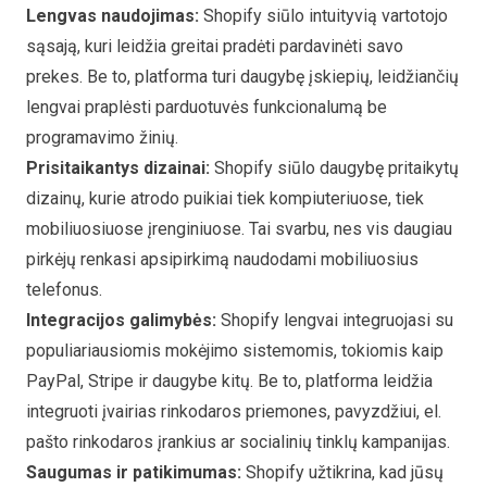
Lengvas naudojimas:
Shopify siūlo intuityvią vartotojo
sąsają, kuri leidžia greitai pradėti pardavinėti savo
prekes. Be to, platforma turi daugybę įskiepių, leidžiančių
lengvai praplėsti parduotuvės funkcionalumą be
programavimo žinių.
Prisitaikantys dizainai:
Shopify siūlo daugybę pritaikytų
dizainų, kurie atrodo puikiai tiek kompiuteriuose, tiek
mobiliuosiuose įrenginiuose. Tai svarbu, nes vis daugiau
pirkėjų renkasi apsipirkimą naudodami mobiliuosius
telefonus.
Integracijos galimybės:
Shopify lengvai integruojasi su
populiariausiomis mokėjimo sistemomis, tokiomis kaip
PayPal, Stripe ir daugybe kitų. Be to, platforma leidžia
integruoti įvairias rinkodaros priemones, pavyzdžiui, el.
pašto rinkodaros įrankius ar socialinių tinklų kampanijas.
Saugumas ir patikimumas:
Shopify užtikrina, kad jūsų