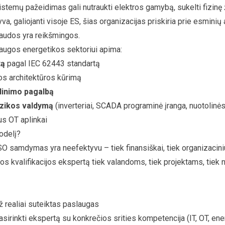
ų sistemų pažeidimas gali nutraukti elektros gamybą, sukelti fizinę
a, galiojanti visoje ES, šias organizacijas priskiria prie esminių
baudos yra reikšmingos.
augos energetikos sektoriui apima:
tą
pagal IEC 62443 standartą
os architektūros kūrimą
ndinimo pagalbą
izikos valdymą
(inverteriai, SCADA programinė įranga, nuotolinė
tus OT aplinkai
odelį?
ISO samdymas yra neefektyvu – tiek finansiškai, tiek organizacini
tos kvalifikacijos ekspertą tiek valandoms, tiek projektams, tiek
ž realiai suteiktas paslaugas
sirinkti ekspertą su konkrečios srities kompetencija (IT, OT, ene