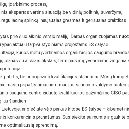
 ilgų įdarbinimo procesų
inis ekspertas vertina situaciją be vidinių politinių suvaržymų
eguliacinę aplinką, naujausias grėsmes ir geriausias praktikas
tas prie šiuolaikinio verslo realijų. Darbas organizuojamas
nuot
ai ypač aktualu tarpvalstybiniams projektams ES šalyse.
tacija, kurios metu įvertinamos organizacijos saugumo brandos l
planas su aiškiais tikslais, terminais ir įgyvendinimo žingsniai
mpetencija
 patirtis, bet ir pripažinti kvalifikacijos standartai. Mūsų kompet
tiniu mastu pripažįstamas informacijos saugumo valdymo sistemų
tinio saugumo centro išduotą kvalifikacijos pažymėjimą CISO pas
ą jau šiandien
ę Lietuvoje, ar plečiate vėjo parkus kitose ES šalyse – kibernet
teginis konkurencinis pranašumas. Susisiekite su mumis ir gaukite 
ysime optimaliausią sprendimą.