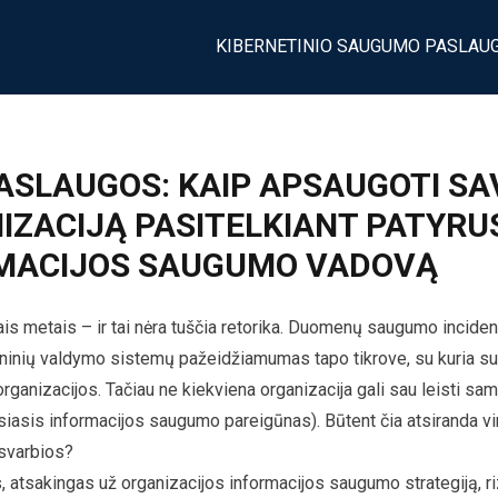
KIBERNETINIO SAUGUMO PASLAU
PASLAUGOS: KAIP APSAUGOTI SA
IZACIJĄ PASITELKIANT PATYRU
MACIJOS SAUGUMO VADOVĄ
s metais – ir tai nėra tuščia retorika. Duomenų saugumo incidenta
ninių valdymo sistemų pažeidžiamumas tapo tikrove, su kuria su
organizacijos. Tačiau ne kiekviena organizacija gali sau leisti sam
siasis informacijos saugumo pareigūnas). Būtent čia atsiranda v
 svarbios?
 atsakingas už organizacijos informacijos saugumo strategiją, rizi