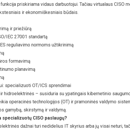
 funkcija priskiriama vidaus darbuotojui. Tačiau virtualaus CISO mo
kstesniais ir ekonomiškesniais būdais.
imą ir priežiūrą
ISO/IEC 27001 standartą
s ES reguliavimo normoms užtikrinimą
imą
ūros formavimą
ęstinumo planavimą
ymą
i: specializuoti OT/ICS sprendimai
ir hidroelektrinės – susiduria su ypatingais kibernetinio saugumo 
eikia operacinės technologijos (OT) ir pramoninės valdymo siste
tros gamybą, skirstymą ir valdymą.
 specializuotų CISO paslaugų?
oelektrinės dažnai turi nedidelius IT skyrius arba jų visai neturi, 