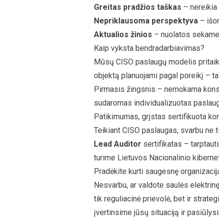
Greitas pradžios taškas
– nereikia
Nepriklausoma perspektyva
– išor
Aktualios žinios
– nuolatos sekame r
Kaip vyksta bendradarbiavimas?
Mūsų CISO paslaugų modelis pritaiky
objektą planuojami pagal poreikį – t
Pirmasis žingsnis – nemokama konsul
sudaromas individualizuotas paslaugų 
Patikimumas, grįstas sertifikuota ko
Teikiant CISO paslaugas, svarbu ne tik
Lead Auditor
sertifikatas – tarptau
turime Lietuvos Nacionalinio kiberne
Pradėkite kurti saugesnę organizacij
Nesvarbu, ar valdote saulės elektrin
tik reguliacinė prievolė, bet ir stra
įvertinsime jūsų situaciją ir pasiūl