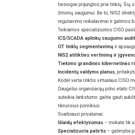
tiesiogiai prijungtos prie tinklų. Ši
žmonių saugumui. Be to, NIS2 direktyv
reguliavimo reikalavimai ir galimos 
Teikiamos specializuotos CISO pasl
ICS/SCADA aplinkų saugumo audi
OT tinklų segmentavimą
ir apsaug
NIS2 atitikties vertinimą ir įgyve
Tiekimo grandinės kibernetinės r
Incidentų valdymo planus
, pritaiky
Kodėl verta rinktis virtualaus CISO m
Daugeliui organizacijų pilno etato C
suteikia lankstumo: galite gauti aukš
tikruosius poreikius.
Svarbiausi privalumai:
Išlaidų efektyvumas
– mokate tik u
Specializuota patirtis
– galimybė pa