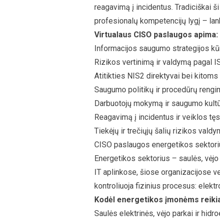
reagavimą į incidentus. Tradiciškai ši
profesionalų kompetencijų lygį – lan
Virtualaus
CISO paslaugos
apima:
Informacijos saugumo strategijos kūr
Rizikos vertinimą ir valdymą pagal 
Atitikties NIS2 direktyvai bei kitom
Saugumo politikų ir procedūrų reng
Darbuotojų mokymą ir saugumo kult
Reagavimą į incidentus ir veiklos t
Tiekėjų ir trečiųjų šalių rizikos vald
CISO paslaugos energetikos sektoriu
Energetikos sektorius – saulės, vėjo 
IT aplinkose, šiose organizacijose v
kontroliuoja fizinius procesus: elek
Kodėl energetikos įmonėms reikia
Saulės elektrinės, vėjo parkai ir hidr