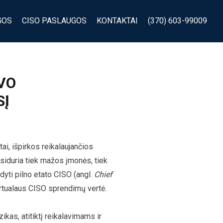
GOS
CISO PASLAUGOS
KONTAKTAI
(370) 603-99009
VO
SĮ
i, išpirkos reikalaujančios
siduria tiek mažos įmonės, tiek
dyti pilno etato CISO (angl.
Chief
irtualaus CISO sprendimų vertė.
kas, atitiktį reikalavimams ir