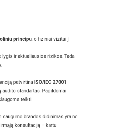
oliniu principu
, o fiziniai vizitai į
ygis ir aktualiausios rizikos. Tada
s.
enciją patvirtina
ISO/IEC 27001
 audito standartas. Papildomai
laugoms teikti.
inio saugumo brandos didinimas yra ne
pirmąją konsultaciją – kartu