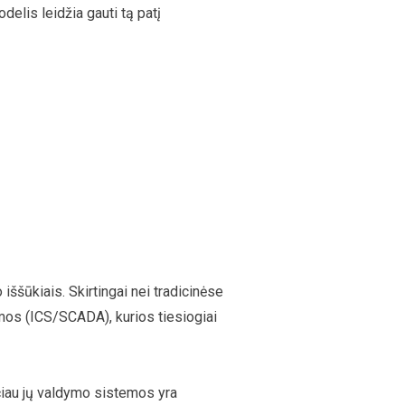
delis leidžia gauti tą patį
iššūkiais. Skirtingai nei tradicinėse
mos (ICS/SCADA), kurios tiesiogiai
tačiau jų valdymo sistemos yra