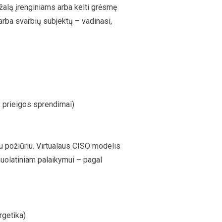
 žalą įrenginiams arba kelti grėsmę
 arba svarbių subjektų – vadinasi,
s prieigos sprendimai)
u požiūriu. Virtualaus CISO modelis
 nuolatiniam palaikymui – pagal
rgetika)