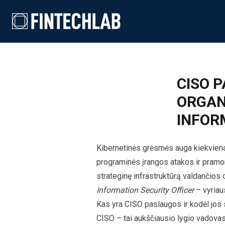
Skip to content
CISO 
ORGAN
INFOR
Kibernetinės grėsmės auga kiekvienai
programinės įrangos atakos ir pramo
strateginę infrastruktūrą valdančios 
Information Security Officer
– vyriau
Kas yra CISO paslaugos ir kodėl jos
CISO – tai aukščiausio lygio vadovas,