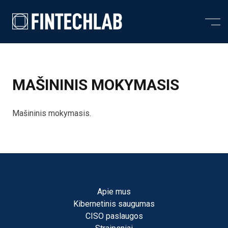
Skip to content
MAŠININIS MOKYMASIS
Mašininis mokymasis.
Apie mus
Kibernetinis saugumas
CISO paslaugos